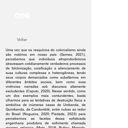
Voltar
Uma vez que os resquícios do colonialismo ainda
são notórios em nosso país (Gomes, 2021),
percebemos que indivíduos afropindorâmicos
atravessam cotidianamente verdadeiros processos
de folclorização, coisificação e silenciamento de
suas culturas complexas e heterogêneas, tendo
seus corpos demarcados como subalternos em
diferentes âmbitos sociais, bem como suas
vivências narradas sob discursos altamente
excludentes (Caputo, 2020). Nesse sentido, como
um dos exemplos mais contundentes, basta
olharmos para as tentativas de destruição física e
simbólica de inúmeras casas de Umbanda, de
Quimbanda, de Candomblé, entre outras ao redor
do Brasil (Nogueira, 2020; Piedade, 2023) para
percebermos as facetas dessa sofisticada
engenharia produtora de sofrimento chamada
racismo religioso (Mota, 2018; Rufino; Miranda,