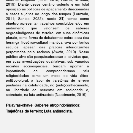
2019). Diante desse cenário violento e em total
oposição às políticas de apagamento direcionadas
a esses sujeitos ao longo dos tempos (Louzada,
2011; Santos, 2022), neste GT, temos como
objetivo apresentar trabalhos concluídos e/ou em
andamento que valorizem os saberes
negros/indígenas de terreiro, em suas dinâmicas
plurais, como forma de debatermos sobre essa rica
herança filosófico-cultural mantida viva por tantos
séculos, apesar das práticas inferiorizantes
perpetradas pelo racismo (Awofa, 2010). Nosso
público-alvo são pesquisadores/as e ativistas que,
em suas investigações qualitativas, sob variados
recortes socioespaciais, buscam apontar a
importância de compreendermos tais
religiosidades como um modo de vida ético-
político-plural, a favor de trajetórias de terreiro
pautadas na coletividade, no (auto)conhecimento,
na liberdade de ser/estar em sociedade e,
sobretudo, na luta antirracista (Nascimento, 2016).
Palavras-chave: Saberes afropindorâmicos;
Trajetórias de terreiro; Luta antirracista.