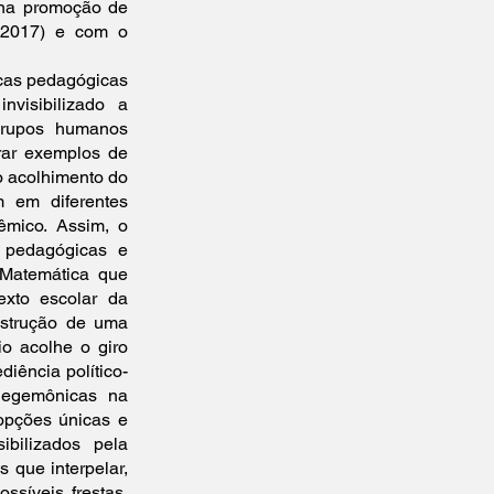
 na promoção de
 2017) e com o
ticas pedagógicas
nvisibilizado a
grupos humanos
trar exemplos de
o acolhimento do
m em diferentes
êmico. Assim, o
s pedagógicas e
 Matemática que
exto escolar da
nstrução de uma
io acolhe o giro
iência político-
hegemônicas na
 opções únicas e
ibilizados pela
 que interpelar,
ssíveis frestas,