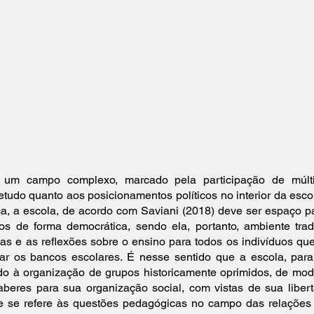
amação
Submissão
Cronograma
Pagamentos
Co
um campo complexo, marcado pela participação de múltip
etudo quanto aos posicionamentos políticos no interior da esc
, a escola, de acordo com Saviani (2018) deve ser espaço p
os de forma democrática, sendo ela, portanto, ambiente tra
cas e as reflexões sobre o ensino para todos os indivíduos qu
r os bancos escolares. É nesse sentido que a escola, para 
o à organização de grupos historicamente oprimidos, de mod
aberes para sua organização social, com vistas de sua liber
e se refere às questões pedagógicas no campo das relações é