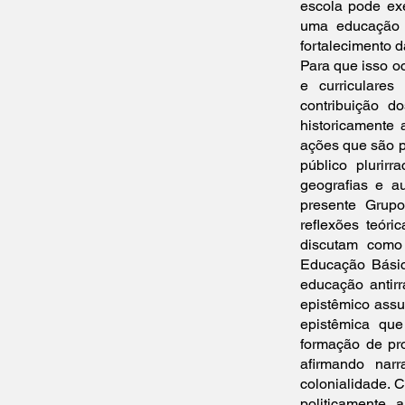
escola pode ex
uma educação 
fortalecimento d
Para que isso oc
e curriculares
contribuição 
historicamente 
ações que são p
público plurir
geografias e a
presente Grupo
reflexões teór
discutam como 
Educação Básic
educação antirr
epistêmico assu
epistêmica qu
formação de pro
afirmando narr
colonialidade. 
politicamente, 