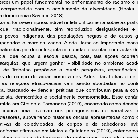
ercer um papel fundamental no enfrentamento do racismo e
comprometida com o acolhimento da diversidade (Hooks,
a democracia (Saviani, 2018).
orra, torna-se imprescindível refletir criticamente sobre as prá
 que, tradicionalmente, têm reproduzido desigualdades e i
dos povos indígenas, das populações negras e de outros 
apagados e marginalizados. Ainda, torna-se importante mos
raticadas por docentes/pela comunidade escolar, com vistas d
racial que ocupa a escola básica, pois, tais ações ocorre
utarquias, que urgem ganhar visibilidade no ambiente acad
 de Trabalho propõe-se a reunir pesquisas, experiência
icas do campo de áreas como a das Artes, das Letras e da
as relações étnico-raciais vêm sendo abordadas no cont
a, buscando evidenciar práticas que contribuam para a co
acista, democrática e socialmente comprometida. Esse cenár
mido em Giraldo e Fernandes (2019), encarnado como desobed
e invoca uma inversão nos protagonismos de narrativas 
fessores, subvertendo histórias oficiais apresentadas como
ativas de coletividades, de corpos e de sabedorias invis
Conforme afirma-se em Matos e Quintaneiro (2019), entendemos
a literatura atual de formação de professores, expondo suas po