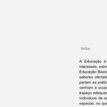
Início
Sobre
Local
Progr
Voltar
A Educação é 
interesses, sobr
Educação Básica
saberes ofertad
partem as práti
venham a ocupa
espaço adequad
indivíduos de s
especial, no qu