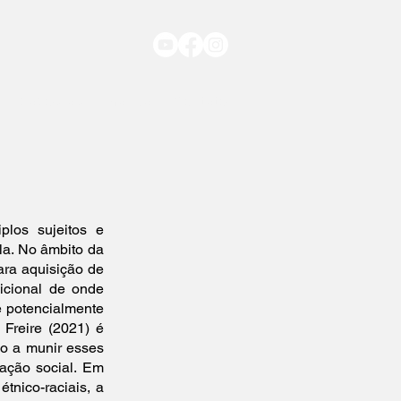
nvidados/as
Franca
Contato
los sujeitos e
ola. No âmbito da
ara aquisição de
dicional de onde
e potencialmente
Freire (2021) é
o a munir esses
tação social. Em
tnico-raciais, a