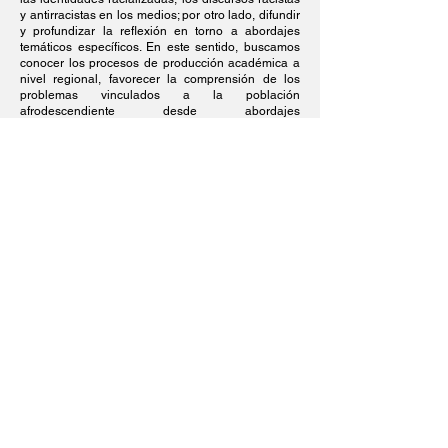
y antirracistas en los medios; por otro lado, difundir
y profundizar la reflexión en torno a abordajes
temáticos específicos. En este sentido, buscamos
conocer los procesos de producción académica a
nivel regional, favorecer la comprensión de los
problemas vinculados a la población
afrodescendiente desde abordajes
interdisciplinarios, discutir sobre los procesos
vinculados a la construcción de las narrativas
identitarias afro y/o negras en Latinoamérica;
intercambiar sobre los desafíos ante los que se
encuentra el desarrollo de políticas raciales en el
contexto contemporáneo. Desde este GT
proponemos abordar la temática desde diversas
líneas de producción de conocimiento, buscando
generar intercambio y reflexión colectiva. Se
espera favorecer un diálogo interdisciplinar amplio
del que participen personas provenientes de
distintas disciplinas, así como referentes de los
movimientos sociales, desde el entendido de que
las diversas miradas se retroalimentan y son
complementarias.
Palavras-chave: Racismo; Antirracismo;
Identidades racializadas; Medios.