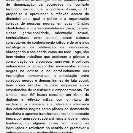
de dinamização da sociedade no contexto
histórico, sociocultural e político. Assim, o GT
propõe-se a aprofundar a reflexão acerca da
dinâmica pela qual a práxis e a organização
coletiva de pessoas negras, em suas múltiplas
identidades e interseccionalidades (raça, gênero,
classe, geracionalidade, orientação sexual,
territorialidade, entre outras), tecem saberes
construtores de conhecimento crítico e de artefatos
estratégicos de efetivação da democracia,
abrangendo a sociedade como um todo. Logo, são
bem-vindos trabalhos que explorem a gênese e
consolidação de discursos, narrativas e políticas
antirracistas; a atuação dos movimentos sociais
negros na defesa e no aprofundamento das
instituições democráticas; a articulação entre
coletivos negros e demais frentes de luta social;
bem como estudos de caso empíricos sobre
experiências de resistência e empoderamento. Em
sintese, este GT busca constituir um fórum de
diálogo e reflexão crítica, com o intuito de
evidenciar a vitalidade e a relevância intrínseca
dos coletivos negros como pilares da democracia
brasileira e agentes transformadores na incessante
busca por uma sociedade antirracista, que em seus
territórios, de alguma forma tem levado as
instituições a refletirem no sentido de promover o
enfrentamento das desigualdades raciais.