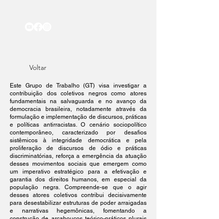
Voltar
Este Grupo de Trabalho (GT) visa investigar a
contribuição dos coletivos negros como atores
fundamentais na salvaguarda e no avanço da
democracia brasileira, notadamente através da
formulação e implementação de discursos, práticas
e políticas antirracistas. O cenário sociopolítico
contemporâneo, caracterizado por desafios
sistêmicos à integridade democrática e pela
proliferação de discursos de ódio e práticas
discriminatórias, reforça a emergência da atuação
desses movimentos sociais que emergem como
um imperativo estratégico para a efetivação e
garantia dos direitos humanos, em especial da
população negra. Compreende-se que o agir
desses atores coletivos contribui decisivamente
para desestabilizar estruturas de poder arraigadas
e narrativas hegemônicas, fomentando a
construção de arcabouços teórico-práticos plurais