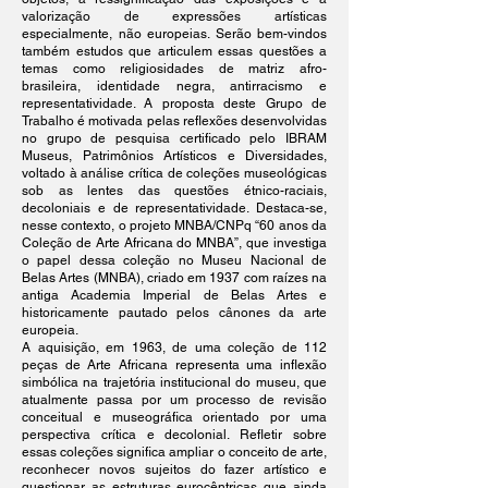
valorização de expressões artísticas
especialmente, não europeias. Serão bem-vindos
também estudos que articulem essas questões a
temas como religiosidades de matriz afro-
brasileira, identidade negra, antirracismo e
representatividade. A proposta deste Grupo de
Trabalho é motivada pelas reflexões desenvolvidas
no grupo de pesquisa certificado pelo IBRAM
Museus, Patrimônios Artísticos e Diversidades,
voltado à análise crítica de coleções museológicas
sob as lentes das questões étnico-raciais,
decoloniais e de representatividade. Destaca-se,
nesse contexto, o projeto MNBA/CNPq “60 anos da
Coleção de Arte Africana do MNBA”, que investiga
o papel dessa coleção no Museu Nacional de
Belas Artes (MNBA), criado em 1937 com raízes na
antiga Academia Imperial de Belas Artes e
historicamente pautado pelos cânones da arte
europeia.
A aquisição, em 1963, de uma coleção de 112
peças de Arte Africana representa uma inflexão
simbólica na trajetória institucional do museu, que
atualmente passa por um processo de revisão
conceitual e museográfica orientado por uma
perspectiva crítica e decolonial. Refletir sobre
essas coleções significa ampliar o conceito de arte,
reconhecer novos sujeitos do fazer artístico e
questionar as estruturas eurocêntricas que ainda