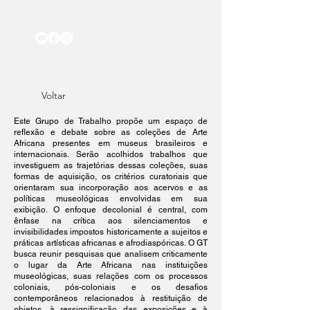
Voltar
Este Grupo de Trabalho propõe um espaço de
reflexão e debate sobre as coleções de Arte
Africana presentes em museus brasileiros e
internacionais. Serão acolhidos trabalhos que
investiguem as trajetórias dessas coleções, suas
formas de aquisição, os critérios curatoriais que
orientaram sua incorporação aos acervos e as
políticas museológicas envolvidas em sua
exibição. O enfoque decolonial é central, com
ênfase na crítica aos silenciamentos e
invisibilidades impostos historicamente a sujeitos e
práticas artísticas africanas e afrodiaspóricas. O GT
busca reunir pesquisas que analisem criticamente
o lugar da Arte Africana nas instituições
museológicas, suas relações com os processos
coloniais, pós-coloniais e os desafios
contemporâneos relacionados à restituição de
objetos, à ressignificação das exposições e à