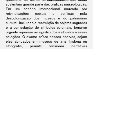
sustentam grande parte das práticas museológicas.
Em um cenário internacional marcado por
reivindicações sociais e políticas pela
descolonização dos museus e do patrimônio
cultural, incluindo a restituição de objetos sagrados
e a contestação de símbolos coloniais, torna-se
urgente repensar os significados atribuídos a essas
coleções. O exame crítico desses acervos, sejam
eles abrigados em museus de arte, história ou
etnografia, permite tensionar narrativas
hegemônicas, valorizar o patrimônio artístico negro
e reconhecer os africanos e afrodiaspóricos como
protagonistas da criação simbólica e estética.
Inserido na linha temática Discurso, democracia,
antirracismo e movimentos sociais, este GT acolhe
pesquisas e relatos de experiências que abordem
a arte e a cultura como formas de ação política no
enfrentamento ao racismo estrutural. Propõe-se,
assim, um espaço de diálogo interdisciplinar sobre
as disputas simbólicas e materiais que envolvem
as coleções de Arte Africana, articulando
contribuições da museologia, história da arte,
antropologia, estudos culturais e epistemologias
negras e decoloniais.
Palavras-chave: Arte Africana; Museus;
Descolonização; Afrodiaspóricos; Patrimônio