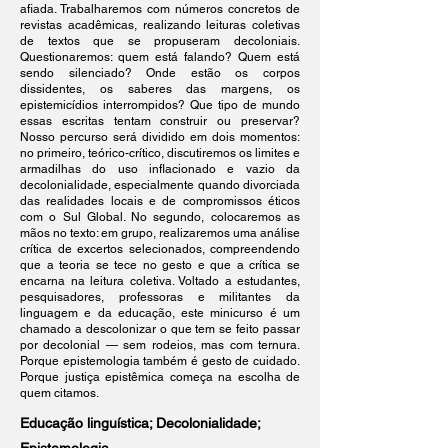
afiada. Trabalharemos com números concretos de
revistas acadêmicas, realizando leituras coletivas
de textos que se propuseram decoloniais.
Questionaremos: quem está falando? Quem está
sendo silenciado? Onde estão os corpos
dissidentes, os saberes das margens, os
epistemicídios interrompidos? Que tipo de mundo
essas escritas tentam construir ou preservar?
Nosso percurso será dividido em dois momentos:
no primeiro, teórico-crítico, discutiremos os limites e
armadilhas do uso inflacionado e vazio da
decolonialidade, especialmente quando divorciada
das realidades locais e de compromissos éticos
com o Sul Global. No segundo, colocaremos as
mãos no texto: em grupo, realizaremos uma análise
crítica de excertos selecionados, compreendendo
que a teoria se tece no gesto e que a crítica se
encarna na leitura coletiva. Voltado a estudantes,
pesquisadores, professoras e militantes da
linguagem e da educação, este minicurso é um
chamado a descolonizar o que tem se feito passar
por decolonial — sem rodeios, mas com ternura.
Porque epistemologia também é gesto de cuidado.
Porque justiça epistêmica começa na escolha de
quem citamos.
Educação linguística; Decolonialidade;