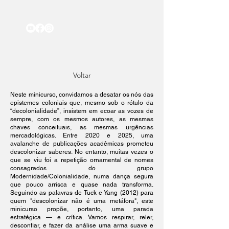
Voltar
Neste minicurso, convidamos a desatar os nós das
epistemes coloniais que, mesmo sob o rótulo da
“decolonialidade”, insistem em ecoar as vozes de
sempre, com os mesmos autores, as mesmas
chaves conceituais, as mesmas urgências
mercadológicas. Entre 2020 e 2025, uma
avalanche de publicações acadêmicas prometeu
descolonizar saberes. No entanto, muitas vezes o
que se viu foi a repetição ornamental de nomes
consagrados do grupo
Modernidade/Colonialidade, numa dança segura
que pouco arrisca e quase nada transforma.
Seguindo as palavras de Tuck e Yang (2012) para
quem "descolonizar não é uma metáfora", este
minicurso propõe, portanto, uma parada
estratégica — e crítica. Vamos respirar, reler,
desconfiar, e fazer da análise uma arma suave e