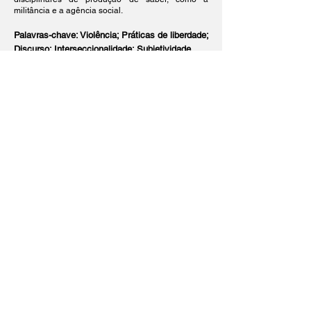
militância e a agência social.
Palavras-chave: Violência; Práticas de liberdade;
Discurso; Interseccionalidade; Subjetividade.
© 2026 Coloquio de Raza
e Interseccionalidades.
Creado con orgullo con
Wix.com