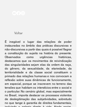
Voltar
É inegável o lugar das relações de poder
instauradas no âmbito das práticas discursivas e
não-discursivas a partir das quais é possível flagrar
a constituição do sujeito na história do presente.
Observados como urgências históricas,
destacamos que os movimentos de reivindicação
das singularidades sejam elas da ordem da raça,
do gênero, da sexualidade, da etariedade, da
territorialidade e da classe social constituem o
primado das relações humanas e nos convocam a
reflexão sobre suas dinâmicas de funcionamento,
em especial, porque se inscrevem no terreno das
tensões que habitam os interstícios entre o social e
o particular. No cenário global, mas especialmente
no Brasil, importa destacar os processos violentos
de deslegitimação das subjetividades, sobretudo
no que tange à garantia de direitos fundamentais,
incluindo o próprio direito à vida. Ainda assim,