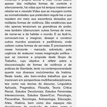
apesar das múltiplas formas de controle e
silenciamento, há vidas que há tempos insistem em
rebelar-se e reexistir. Vidas que se insurgem contra
as normatividades que pretendem regulá-las e que
resistem em meio aos escombros deixados por
múltiplas formas de violência. São existências que
não apenas tensionam as gramáticas do poder,
mas também (d)enunciam outras formas de viver,
de narrar-se e de habitar o mundo. E ao fazê-lo,
convocam-nos a imaginar, desejar e construir
outros mundos possíveis e partilháveis, onde
caibam outras formas de ser-estar. É precisamente
nesse horizonte - marcado, sobretudo, pela
urgência de restaurar nossa imaginação política -
que se inscreve a proposta deste Grupo de
Trabalho, cujo objetivo é refletir sobre a
discursivização de formas de violência e de
práticas de liberdade, tanto na contemporaneidade
quanto nos diversos mo(vi)mentos da história.
Nesta toada, são bem-vindos trabalhos que se
inscrevam em perspectivas multi/transdisciplinares,
tais como nas teorias do discurso, Linguística
Aplicada, Pragmática, Filosofia, Teoria Crítica
Racial, Estudos Decoloniais, Estudos Feministas
Interseccionais, Estudos Queer/Cuir, Psicologia,
Psicanálise, Sociologia, Antropologia, Educação,
Artes, História, bem como dos espaços não
disciplinares de produção de saber, como a