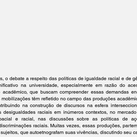
rogramação
Submissão
Cronograma
Pagos
Con
, o debate a respeito das políticas de igualdade racial e de 
ificativo na universidade, especialmente em razão do ac
o acadêmico, que buscam compreender essas demandas en
 mobilizações têm refletido no campo das produções acadêmi
tribuindo na construção de discursos na esfera interseccio
s desigualdades raciais em inúmeros contextos, no mercado 
acial e racial, nas discussões sobre as políticas de açõ
discriminações raciais. Muitas vezes, essas produções, parte
 sujeitos, que autoetnografam suas vivências, discutindo seu 