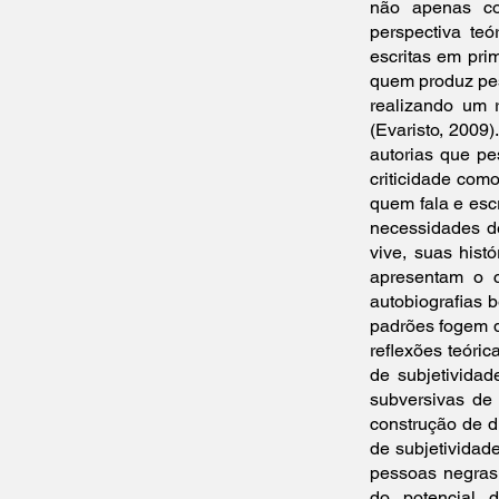
não apenas co
perspectiva te
escritas em pri
quem produz pesq
realizando um r
(Evaristo, 2009
autorias que p
criticidade como
quem fala e esc
necessidades de
vive, suas hist
apresentam o co
autobiografias b
padrões fogem d
reflexões teóri
de subjetividad
subversivas de
construção de d
de subjetividad
pessoas negras,
do potencial 