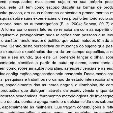
mo pesquisador, mas como sujeito na sua própria pesq
órica, este GT tem como escopo discutir as formas de pro
meira pessoa, em seus diferentes contextos e procedimentos 
uisa sobre suas experiências, o seu próprio território sócio cult
ecorte para as autoetnografias (Ellis, 2004; Santos, 2017) 
). A forma como esses fatores se relacionam com as experiênc
esquisam e protagonizam suas relações com pessoas que l
 o caráter transformador e político que estes métodos têm de a
reve. Dentro desta perspectiva de mudança do sujeito que pes
 expressar experiências dentro de um campo específico, a 
órias e seu mundo, que este GT pretende lançar o olhar, sob
nteúdo científico a partir de outra episteme, semelhante 
em como sobre as autoetnografias, as escrevivências e as escr
as configurações engessadas pela academia. Deste modo, este
cas, pesquisas e trabalhos no campo de estudo interseccional 
es, especialmente das mulheres negras, quilombolas, do ca
 produções que dialogam através da escrevivência enquanto
iscursos acadêmicos, ferramentas metodológicas de investiga
es e de luta, contra o apagamento e o epistemicídio dos sabere
 especialmente as mulheres. Que tragam contribuições e ref
das autoetnografias negras como um caminho epistemológ