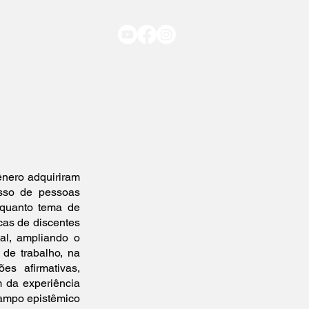
vidados/as
Francia
Contato
gênero adquiriram
esso de pessoas
quanto tema de
cas de discentes
nal, ampliando o
de trabalho, na
es afirmativas,
m da experiência
campo epistêmico