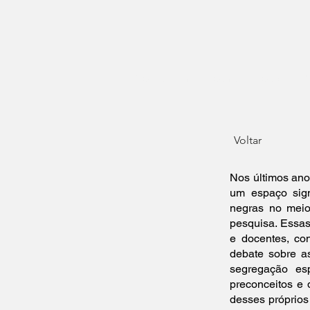
Comenzar
Sobre
Local
P
Voltar
Nos últimos anos
um espaço sign
negras no mei
pesquisa. Essas
e docentes, con
debate sobre a
segregação esp
preconceitos e 
desses próprios