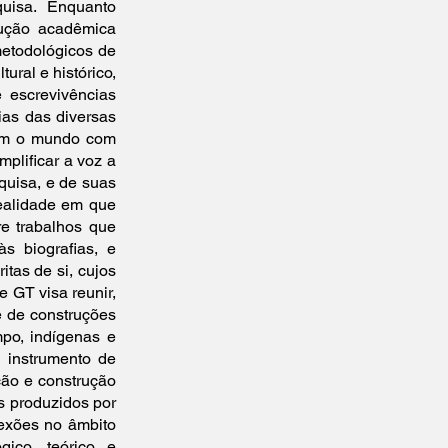
uisa. Enquanto
dução acadêmica
metodológicos de
ural e histórico,
e escrevivências
ias das diversas
eem o mundo com
mplificar a voz a
quisa, e de suas
realidade em que
re trabalhos que
às biografias, e
itas de si, cujos
 GT visa reunir,
e de construções
mpo, indígenas e
 instrumento de
ção e construção
s produzidos por
lexões no âmbito
ico, teórico e